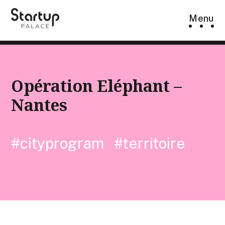
Skip
Menu
to
content
Opération Eléphant –
Nantes
#cityprogram
#territoire