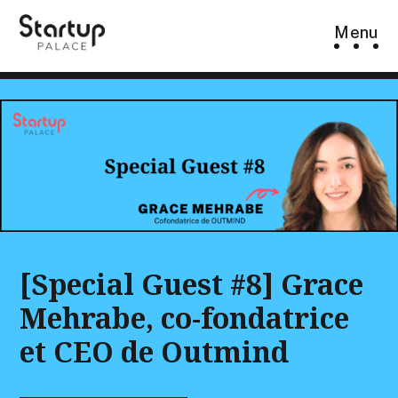
Skip
Menu
to
content
[Special Guest #8] Grace
Mehrabe, co-fondatrice
et CEO de Outmind