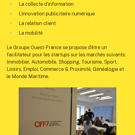
La collecte d’information
L’innovation publicitaire numérique
La relation client
La mobilité
Le Groupe Ouest-France se propose d’être un
facilitateur pour les startups sur les marchés suivants:
Immobilier, Automobile, Shopping, Tourisme, Sport,
Loisirs, Emploi, Commerce & Proximité, Généalogie et
le Monde Maritime.