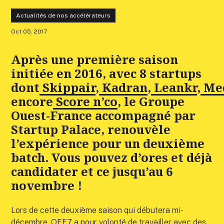
Actualités de nos accélérateurs
Oct 05, 2017
Après une première saison
initiée en 2016, avec 8 startups
dont
Skippair
,
Kadran
,
Leankr
,
Me
encore
Score n’co
, le Groupe
Ouest-France accompagné par
Startup Palace, renouvèle
l’expérience pour un deuxième
batch. Vous pouvez d’ores et déjà
candidater et ce jusqu’au 6
novembre !
Lors de cette deuxième saison qui débutera mi-
décembre,
OFF7
a pour volonté de travailler avec des