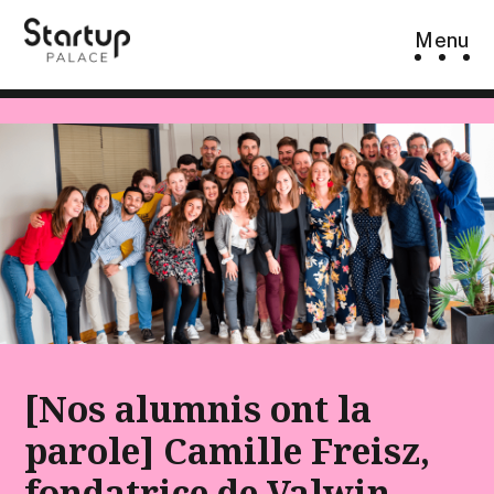
Skip
Menu
to
content
[Nos alumnis ont la
parole] Camille Freisz,
fondatrice de Valwin