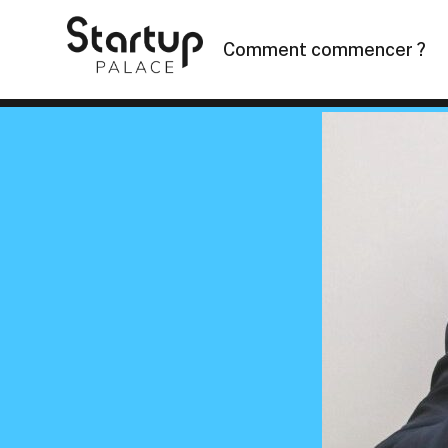
Skip
to
Comment commencer ?
content