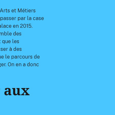
Arts et Métiers
 passer par la case
alace en 2015.
emble des
 que les
ser à des
ue le parcours de
ger. On en a donc
r aux