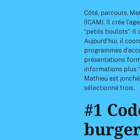
Côté, parcours, Ma
(ICAM). Il crée l’a
“petits boulots”. I
Aujourd’hui, il coo
programmes d’accél
présentations form
informations plus “
Mathieu est jonché 
sélectionné trois.
#1 Cod
burger