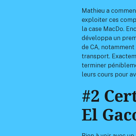
Mathieu a commencé 
exploiter ces comp
la case MacDo. Enco
développa un premi
de CA, notamment e
transport. Exactem
terminer pénibleme
leurs cours pour av
#2 Cer
El Ga
Rien à voir avec u