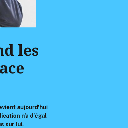
d les
lace
evient aujourd’hui
ication n’a d’égal
 sur lui.