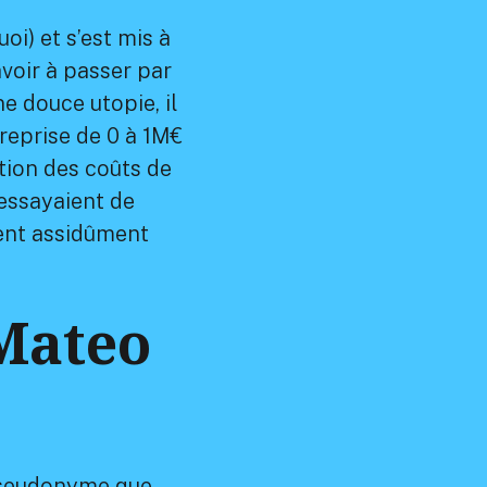
i) et s’est mis à
voir à passer par
e douce utopie, il
reprise de 0 à 1M€
tion des coûts de
essayaient de
ent assidûment
 Mateo
 pseudonyme que