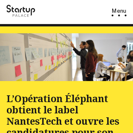
Skip
Menu
to
content
L’Opération Éléphant
obtient le label
NantesTech et ouvre les
candidatures pour son