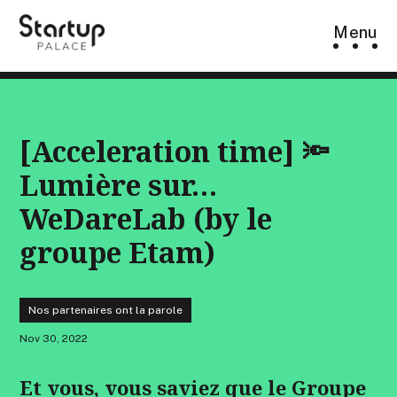
Skip
Menu
to
content
[Acceleration time] 🔦
Lumière sur…
WeDareLab (by le
groupe Etam)
Nos partenaires ont la parole
Nov 30, 2022
Et vous, vous saviez que le Groupe