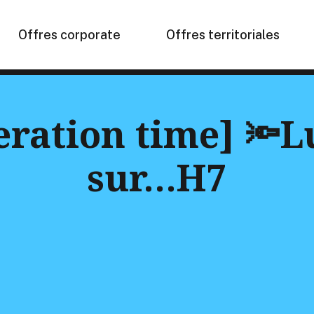
Offres corporate
Offres territoriales
eration time] 🔦
sur…H7