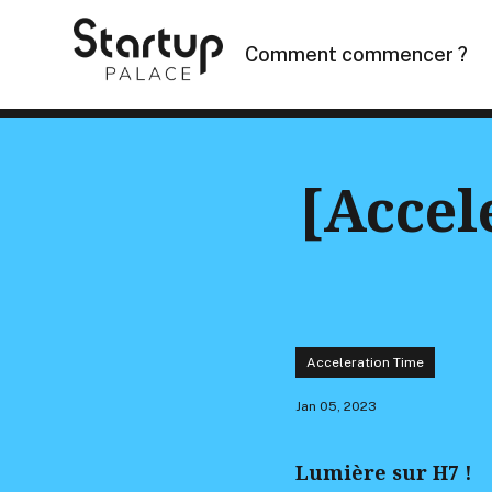
Skip
to
Comment commencer ?
content
[Accel
Acceleration Time
Jan 05, 2023
Lumière sur H7 !